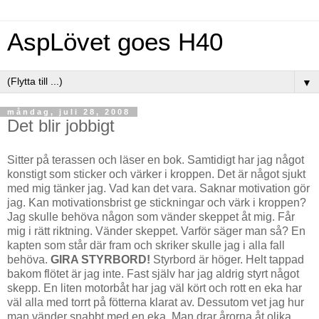
AspLövet goes H40
▼
måndag, juli 28, 2008
Det blir jobbigt
Sitter på terassen och läser en bok. Samtidigt har jag något
konstigt som sticker och värker i kroppen. Det är något sjukt
med mig tänker jag. Vad kan det vara. Saknar motivation gör
jag. Kan motivationsbrist ge stickningar och värk i kroppen?
Jag skulle behöva någon som vänder skeppet åt mig. Får
mig i rätt riktning. Vänder skeppet. Varför säger man så? En
kapten som står där fram och skriker skulle jag i alla fall
behöva.
GIRA STYRBORD!
Styrbord är höger. Helt tappad
bakom flötet är jag inte. Fast själv har jag aldrig styrt något
skepp. En liten motorbåt har jag väl kört och rott en eka har
väl alla med torrt på fötterna klarat av. Dessutom vet jag hur
man vänder snabbt med en eka. Man drar årorna åt olika